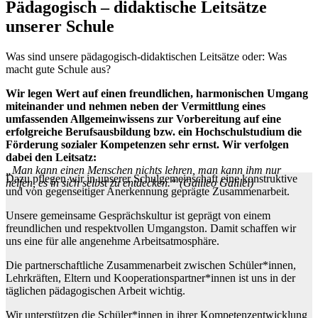
Pädagogisch – didaktische Leitsätze
unserer Schule
Was sind unsere pädagogisch-didaktischen Leitsätze oder: Was
macht gute Schule aus?
Wir legen Wert auf einen freundlichen, harmonischen Umgang
miteinander und nehmen neben der Vermittlung eines
umfassenden Allgemeinwissens zur Vorbereitung auf eine
erfolgreiche Berufsausbildung bzw. ein Hochschulstudium die
Förderung sozialer Kompetenzen sehr ernst. Wir verfolgen
dabei den Leitsatz:
„Man kann einen Menschen nichts lehren, man kann ihm nur
Dazu pflegen wir in unserer Schulgemeinschaft eine konstruktive
helfen, es in sich selbst zu entdecken.“ (Galileo Galilei)
und von gegenseitiger Anerkennung geprägte Zusammenarbeit.
Unsere gemeinsame Gesprächskultur ist geprägt von einem
freundlichen und respektvollen Umgangston. Damit schaffen wir
uns eine für alle angenehme Arbeitsatmosphäre.
Die partnerschaftliche Zusammenarbeit zwischen Schüler*innen,
Lehrkräften, Eltern und Kooperationspartner*innen ist uns in der
täglichen pädagogischen Arbeit wichtig.
Wir unterstützen die Schüler*innen in ihrer Kompetenzentwicklung