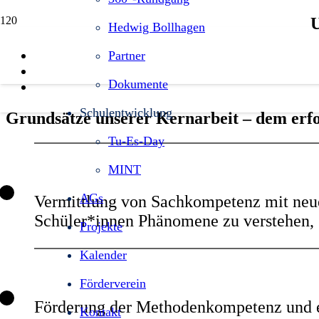
U
Hedwig Bollhagen
Partner
Dokumente
Schulentwicklung
Grundsätze unserer Kernarbeit – dem erfo
Tu-Es-Day
MINT
AGs
Vermittlung von Sachkompetenz mit neu
Schüler*innen Phänomene zu verstehen
Projekte
Kalender
Förderverein
Förderung der Methodenkompetenz und ein
Kontakt