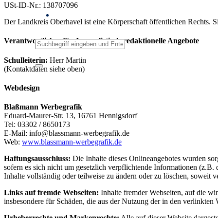
USt-ID-Nr.: 138707096
Der Landkreis Oberhavel ist eine Körperschaft öffentlichen Rechts. S
Verantwortlicher für Journalistisch-redaktionelle Angebote
Schulleiterin:
Herr Martin
(Kontaktdaten siehe oben)
Webdesign
Blaßmann Werbegrafik
Eduard-Maurer-Str. 13, 16761 Hennigsdorf
Tel: 03302 / 8650173
E-Mail: info@blassmann-werbegrafik.de
Web:
www.blassmann-werbegrafik.de
Haftungsausschluss:
Die Inhalte dieses Onlineangebotes wurden sorgf
sofern es sich nicht um gesetzlich verpflichtende Informationen (z.
Inhalte vollständig oder teilweise zu ändern oder zu löschen, soweit 
Links auf fremde Webseiten:
Inhalte fremder Webseiten, auf die wir
insbesondere für Schäden, die aus der Nutzung der in den verlinkten W
Urheberrechte und Markenrechte:
Alle auf dieser Website dargest