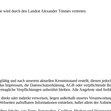
ie wird durch den Landrat Alexander Tönnies vertreten.
ältig und nach unserem aktuellen Kenntnisstand erstellt, dienen jedoc
B. das Impressum, die Datenschutzerklärung, AGB oder verpflichtende Be
vertragliche Verpflichtungen unberührt bleiben. Alle Angebote sind frei
 direkt oder indirekt verweisen, liegen außerhalb unseres Verantwortun
ebseiten aufrufbaren Informationen entstehen, haftet allein der Anbiet
ellten Inhalte, wie Texte, Fotografien, Grafiken, Marken und Warenzeic