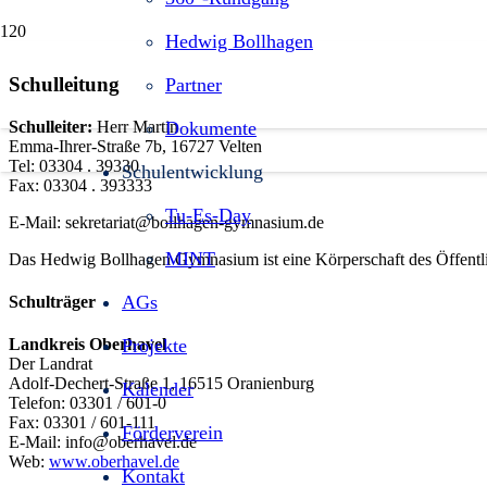
Hedwig Bollhagen
Schulleitung
Partner
Schulleiter:
Herr Martin
Dokumente
Emma-Ihrer-Straße 7b, 16727 Velten
Tel: 03304 . 39330
Schulentwicklung
Fax: 03304 . 393333
Tu-Es-Day
E-Mail: sekretariat@bollhagen-gymnasium.de
MINT
Das Hedwig Bollhagen Gymnasium ist eine Körperschaft des Öffentlich
AGs
Schulträger
Projekte
Landkreis Oberhavel
Der Landrat
Adolf-Dechert-Straße 1, 16515 Oranienburg
Kalender
Telefon: 03301 / 601-0
Fax: 03301 / 601-111
Förderverein
E-Mail: info@oberhavel.de
Web:
www.oberhavel.de
Kontakt