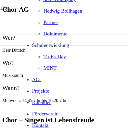
Chor AG
Hedwig Bollhagen
Partner
Dokumente
Wer?
Schulentwicklung
Herr Dittrich
Tu-Es-Day
Wo?
MINT
Musikraum
AGs
Wann?
Projekte
Mittwoch, 14.45 Uhr bis 16:20 Uhr
Kalender
Förderverein
Chor – Singen ist Lebensfreude
Kontakt