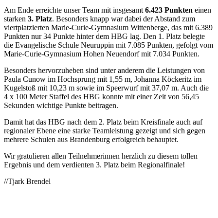
Am Ende erreichte unser Team mit insgesamt
6.423 Punkten
einen
starken
3. Platz
. Besonders knapp war dabei der Abstand zum
viertplatzierten Marie-Curie-Gymnasium Wittenberge, das mit 6.389
Punkten nur 34 Punkte hinter dem HBG lag. Den 1. Platz belegte
die Evangelische Schule Neuruppin mit 7.085 Punkten, gefolgt vom
Marie-Curie-Gymnasium Hohen Neuendorf mit 7.034 Punkten.
Besonders hervorzuheben sind unter anderem die Leistungen von
Paula Cunow im Hochsprung mit 1,55 m, Johanna Köckeritz im
Kugelstoß mit 10,23 m sowie im Speerwurf mit 37,07 m. Auch die
4 x 100 Meter Staffel des HBG konnte mit einer Zeit von 56,45
Sekunden wichtige Punkte beitragen.
Damit hat das HBG nach dem 2. Platz beim Kreisfinale auch auf
regionaler Ebene eine starke Teamleistung gezeigt und sich gegen
mehrere Schulen aus Brandenburg erfolgreich behauptet.
Wir gratulieren allen Teilnehmerinnen herzlich zu diesem tollen
Ergebnis und dem verdienten 3. Platz beim Regionalfinale!
//Tjark Brendel