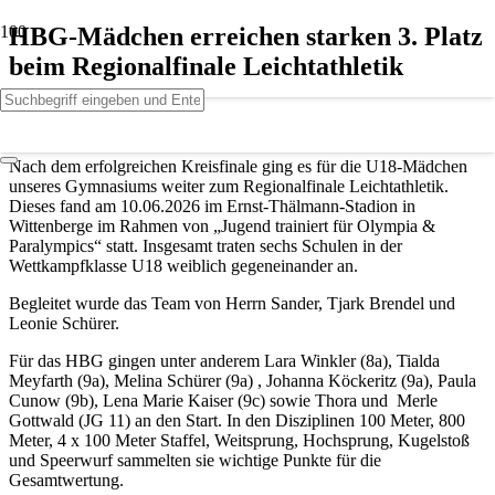
HBG-Mädchen erreichen starken 3. Platz
beim Regionalfinale Leichtathletik
Veröffentlicht:
vor 2 Monaten
Nach dem erfolgreichen Kreisfinale ging es für die U18-Mädchen
unseres Gymnasiums weiter zum Regionalfinale Leichtathletik.
Dieses fand am 10.06.2026 im Ernst-Thälmann-Stadion in
Wittenberge im Rahmen von „Jugend trainiert für Olympia &
Paralympics“ statt. Insgesamt traten sechs Schulen in der
Wettkampfklasse U18 weiblich gegeneinander an.
Begleitet wurde das Team von Herrn Sander, Tjark Brendel und
Leonie Schürer.
Für das HBG gingen unter anderem Lara Winkler (8a), Tialda
Meyfarth (9a), Melina Schürer (9a) , Johanna Köckeritz (9a), Paula
Cunow (9b), Lena Marie Kaiser (9c) sowie Thora und Merle
Gottwald (JG 11) an den Start. In den Disziplinen 100 Meter, 800
Meter, 4 x 100 Meter Staffel, Weitsprung, Hochsprung, Kugelstoß
und Speerwurf sammelten sie wichtige Punkte für die
Gesamtwertung.