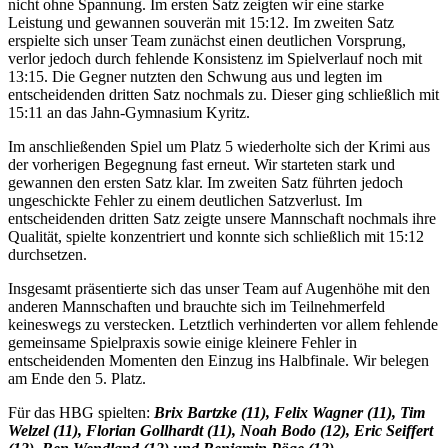
nicht ohne Spannung. Im ersten Satz zeigten wir eine starke
Leistung und gewannen souverän mit 15:12. Im zweiten Satz
erspielte sich unser Team zunächst einen deutlichen Vorsprung,
verlor jedoch durch fehlende Konsistenz im Spielverlauf noch mit
13:15. Die Gegner nutzten den Schwung aus und legten im
entscheidenden dritten Satz nochmals zu. Dieser ging schließlich mit
15:11 an das Jahn-Gymnasium Kyritz.
Im anschließenden Spiel um Platz 5 wiederholte sich der Krimi aus
der vorherigen Begegnung fast erneut. Wir starteten stark und
gewannen den ersten Satz klar. Im zweiten Satz führten jedoch
ungeschickte Fehler zu einem deutlichen Satzverlust. Im
entscheidenden dritten Satz zeigte unsere Mannschaft nochmals ihre
Qualität, spielte konzentriert und konnte sich schließlich mit 15:12
durchsetzen.
Insgesamt präsentierte sich das unser Team auf Augenhöhe mit den
anderen Mannschaften und brauchte sich im Teilnehmerfeld
keineswegs zu verstecken. Letztlich verhinderten vor allem fehlende
gemeinsame Spielpraxis sowie einige kleinere Fehler in
entscheidenden Momenten den Einzug ins Halbfinale. Wir belegen
am Ende den 5. Platz.
Für das HBG spielten:
Brix Bartzke (11), Felix Wagner (11), Tim
Welzel (11), Florian Gollhardt (11), Noah Bodo (12), Eric Seiffert