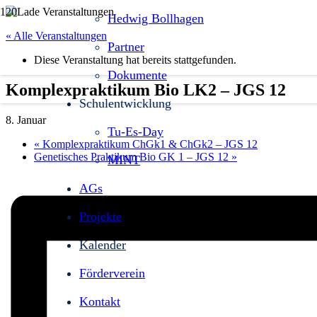
Hedwig Bollhagen
« Alle Veranstaltungen
Partner
Diese Veranstaltung hat bereits stattgefunden.
Dokumente
Komplexpraktikum Bio LK2 – JGS 12
Schulentwicklung
8. Januar
Tu-Es-Day
«
Komplexpraktikum ChGk1 & ChGk2 – JGS 12
Genetisches Praktikum Bio GK 1 – JGS 12
»
MINT
AGs
Projekte
Kalender
Förderverein
Kontakt