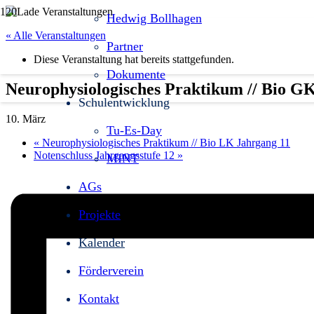
Hedwig Bollhagen
« Alle Veranstaltungen
Partner
Diese Veranstaltung hat bereits stattgefunden.
Dokumente
Neurophysiologisches Praktikum // Bio GK
Schulentwicklung
10. März
Tu-Es-Day
«
Neurophysiologisches Praktikum // Bio LK Jahrgang 11
Notenschluss Jahrgangsstufe 12
»
MINT
AGs
Projekte
Kalender
Förderverein
Kontakt