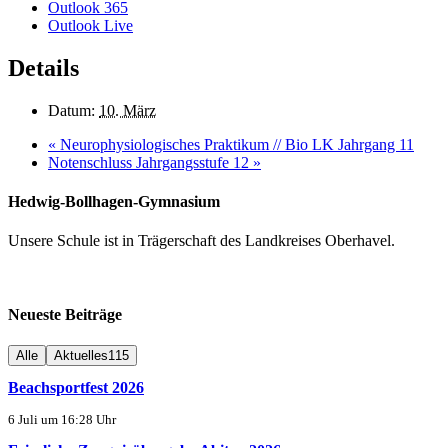
Outlook 365
Outlook Live
Details
Datum:
10. März
«
Neurophysiologisches Praktikum // Bio LK Jahrgang 11
Notenschluss Jahrgangsstufe 12
»
Hedwig-Bollhagen-Gymnasium
Unsere Schule ist in Trägerschaft des Landkreises Oberhavel.
Neueste Beiträge
Alle
Aktuelles
115
Beachsportfest 2026
6 Juli um 16:28 Uhr