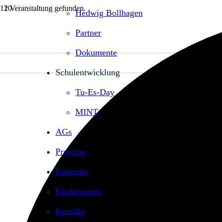
1 Veranstaltung gefunden.
Hedwig Bollhagen
Partner
Dokumente
Schulentwicklung
Tu-Es-Day
MINT
AGs
Projekte
Kalender
Förderverein
Kontakt