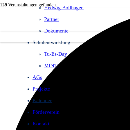
35 Veranstaltungen gefunden.
Hedwig Bollhagen
Partner
Dokumente
Schulentwicklung
Tu-Es-Day
MINT
AGs
Projekte
Kalender
Förderverein
Kontakt